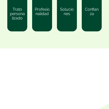
Trato
Profesio
Solucio
Confian
persona
nalidad
nes
za
lizado
«La actitud es una pequeña cosa que marca una gran
diferencia.»
Winston Churchill