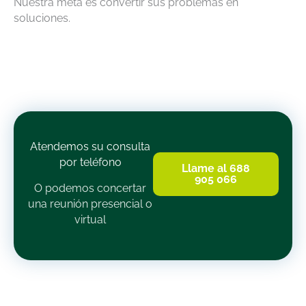
Nuestra meta es convertir sus problemas en
soluciones.
Atendemos su consulta
por teléfono
Llame al 688
905 066
O podemos concertar
una reunión presencial o
virtual